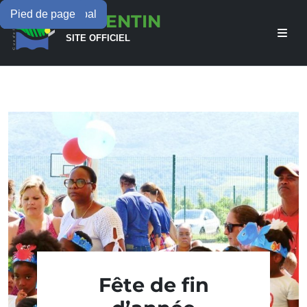
Menu principal
Contenu principal
Pied de page
LAMENTIN
SITE OFFICIEL
Fête de fin