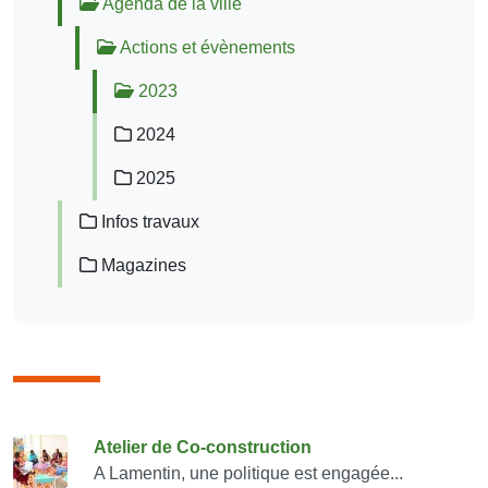
Agenda de la ville
Actions et évènements
2023
2024
2025
Infos travaux
Magazines
Consulter également
Atelier de Co-construction
A Lamentin, une politique est engagée...