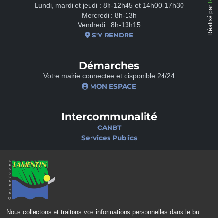
Lundi, mardi et jeudi : 8h-12h45 et 14h00-17h30
Réalisé par
Mercredi : 8h-13h
Vendredi : 8h-13h15
S'Y RENDRE
Démarches
Votre mairie connectée et disponible 24/24
MON ESPACE
Intercommunalité
CANBT
Services Publics
Nos sites
Portail famille
Médiathèque
École de musique
Ciné-Théâtre
Nous collectons et traitons vos informations personnelles dans le but