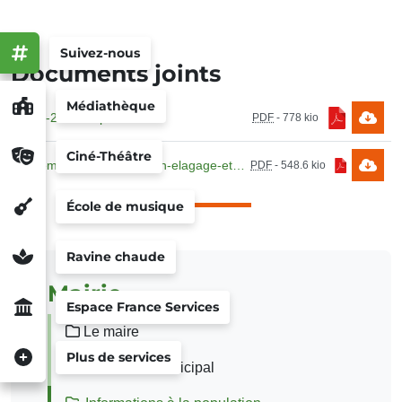
Suivez-nous
Documents joints
Médiathèque
aapc-23ms06.pdf
PDF
-
778 kio
Ciné-Théâtre
reglement-de-consultation-elagage-et-abattage-darbres.pdf
PDF
-
548.6 kio
École de musique
Ravine chaude
Mairie
Espace France Services
Le maire
Plus de services
Le conseil municipal