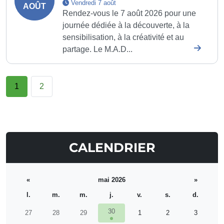
Vendredi 7 août
AOÛT
Rendez-vous le 7 août 2026 pour une
journée dédiée à la découverte, à la
sensibilisation, à la créativité et au
partage. Le M.A.D...
1
2
CALENDRIER
«
mai 2026
»
l.
m.
m.
j.
v.
s.
d.
30
27
28
29
1
2
3