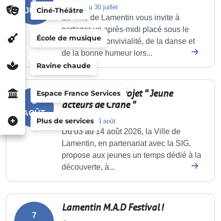
Du 3 au 30 juillet
Ciné-Théâtre
JUIL.
La Ville de Lamentin vous invite à
partager un après-midi placé sous le
École de musique
signe de la convivialité, de la danse et
de la bonne humeur lors...
Ravine chaude
Participez au projet " Jeune
Espace France Services
3
acteurs de Crâne "
AOÛT
Plus de services
Du 3 au 14 août
Du 03 au 14 août 2026, la Ville de
Lamentin, en partenariat avec la SIG,
propose aux jeunes un temps dédié à la
découverte, à...
Lamentin M.A.D Festival !
7