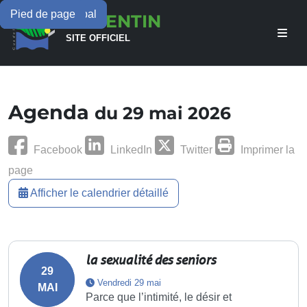
Menu principal
Contenu principal
Pied de page
LAMENTIN
SITE OFFICIEL
Agenda
du 29 mai 2026
Facebook
LinkedIn
Twitter
Imprimer la
page
Afficher le calendrier détaillé
la sexualité des seniors
29
Vendredi 29 mai
MAI
Parce que l’intimité, le désir et