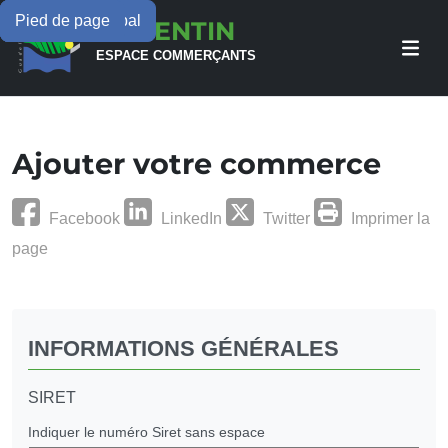
Menu principal
Contenu principal
Pied de page
LAMENTIN
ESPACE COMMERÇANTS
Ajouter votre commerce
Facebook
LinkedIn
Twitter
Imprimer la
page
INFORMATIONS GÉNÉRALES
SIRET
Indiquer le numéro Siret sans espace