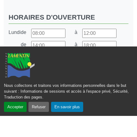
HORAIRES D'OUVERTURE
Lundi
de
à
de
à
En continu
Fermé
Mardi
de
à
Nous collectons et traitons vos informations personnelles dans le but
suivant :
Informations de sessions et accès à l'espace privé, Sécurité,
de
à
Traduction des pages
.
Accepter
Refuser
En savoir plus
En continu
Fermé
Jeudi
de
à