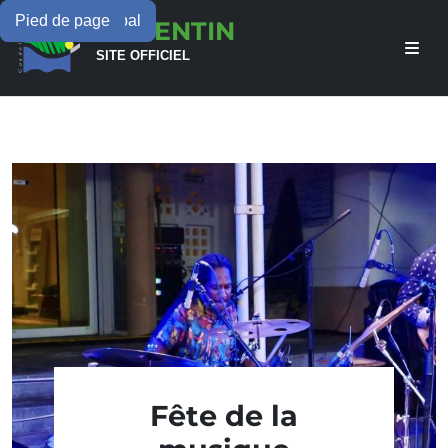
Menu principal
Contenu principal
Pied de page
LAMENTIN
SITE OFFICIEL
Fête de la