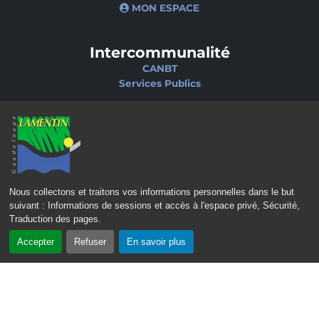
MON ESPACE
Intercommunalité
CANBT
Services Publics
Nos sites
Portail famille
Médiathèque
École de musique
Ciné-Théâtre
Nous collectons et traitons vos informations personnelles dans le but
suivant :
Informations de sessions et accès à l'espace privé, Sécurité,
Traduction des pages
.
Accepter
Refuser
En savoir plus
CONTACT
MENTIONS LÉGALES
POLITIQUE DE CONFIDENTIALITÉ
POLITIQUE D’ACCESSIBILITÉ
PLAN DU SITE
GÉRER LES COOKIES
2023 – 2026 © Mairie de Lamentin - Guadeloupe | Tous droits réservés