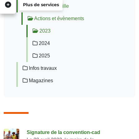
Plus de services
Agenda de la ville
Actions et évènements
2023
2024
2025
Infos travaux
Magazines
Consulter également
Signature de la convention-cad