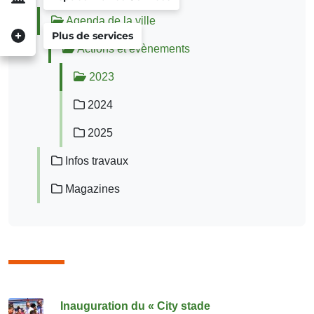
Agenda de la ville
Plus de services
Actions et évènements
2023
2024
2025
Infos travaux
Magazines
Consulter également
Inauguration du « City stade