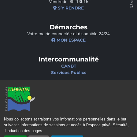
Vendredi : 8h-13h15
S'Y RENDRE
Démarches
Votre mairie connectée et disponible 24/24
MON ESPACE
Intercommunalité
CANBT
Services Publics
Nos sites
Portail famille
Médiathèque
École de musique
Ciné-Théâtre
Nous collectons et traitons vos informations personnelles dans le but
suivant :
Informations de sessions et accès à l'espace privé, Sécurité,
Traduction des pages
.