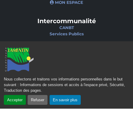
MON ESPACE
Intercommunalité
CANBT
Services Publics
Nos sites
Portail famille
Médiathèque
École de musique
Ciné-Théâtre
Nous collectons et traitons vos informations personnelles dans le but
suivant :
Informations de sessions et accès à l'espace privé, Sécurité,
Traduction des pages
.
Accepter
Refuser
En savoir plus
CONTACT
MENTIONS LÉGALES
POLITIQUE DE CONFIDENTIALITÉ
POLITIQUE D’ACCESSIBILITÉ
PLAN DU SITE
GÉRER LES COOKIES
2023 – 2026 © Mairie de Lamentin - Guadeloupe | Tous droits réservés