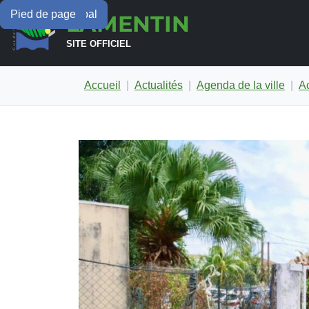
Menu principal
Contenu principal
Pied de page
LAMENTIN
SITE OFFICIEL
Accueil
Actualités
Agenda de la ville
A