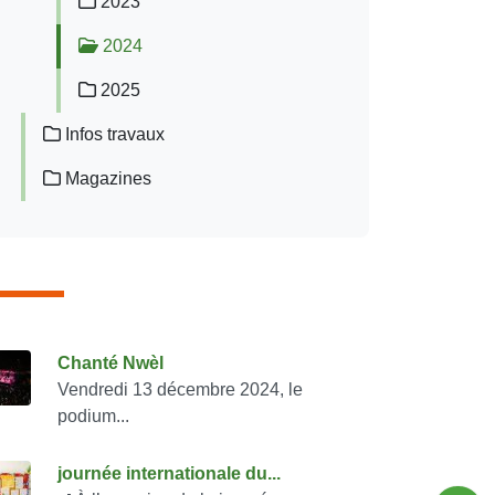
2023
2024
2025
Infos travaux
Magazines
onsulter également
Chanté Nwèl
Vendredi 13 décembre 2024, le
podium...
journée internationale du...