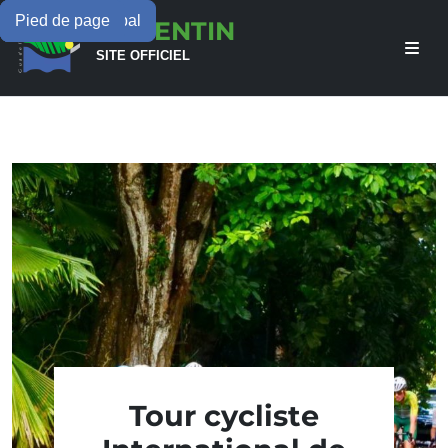
Menu principal
Contenu principal
Pied de page
LAMENTIN
SITE OFFICIEL
Tour cycliste