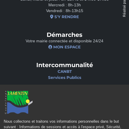
Réalisé par
Mercredi : 8h-13h
Vendredi : 8h-13h15
S'Y RENDRE
Démarches
Votre mairie connectée et disponible 24/24
MON ESPACE
Intercommunalité
CANBT
Services Publics
Nos sites
Portail famille
Médiathèque
École de musique
Ciné-Théâtre
Nous collectons et traitons vos informations personnelles dans le but
suivant :
Informations de sessions et accès à l'espace privé, Sécurité,