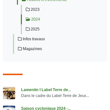
2023
2024
2025
Infos travaux
Magazines
Consulter également
Lamentin I Label Terre de...
Dans le cadre du Label Terre de Jeux...
Saison cyclonique 2024 -...