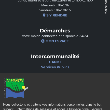
Lundi, mardi et jeudi : 8h-12h45 et 14h00-17h30
Réalisé par
Mercredi : 8h-13h
Vendredi : 8h-13h15
S'Y RENDRE
Démarches
Votre mairie connectée et disponible 24/24
MON ESPACE
Intercommunalité
CANBT
Services Publics
Nos sites
Portail famille
Médiathèque
École de musique
Ciné-Théâtre
Nous collectons et traitons vos informations personnelles dans le but
suivant :
Informations de sessions et accès à l'espace privé, Sécurité,