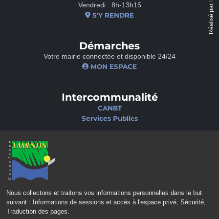
Vendredi : 8h-13h15
Réalisé par
S'Y RENDRE
Démarches
Votre mairie connectée et disponible 24/24
MON ESPACE
Intercommunalité
CANBT
Services Publics
Nos sites
Portail famille
Médiathèque
École de musique
Ciné-Théâtre
Nous collectons et traitons vos informations personnelles dans le but
suivant :
Informations de sessions et accès à l'espace privé, Sécurité,
Traduction des pages
.