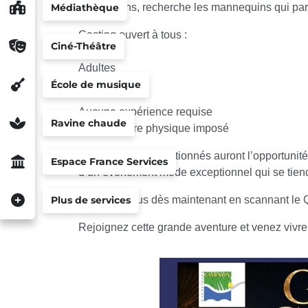
Productions, recherche les mannequins qui par
Médiathèque
Casting ouvert à tous :
Ciné-Théâtre
Enfants
Adultes
Seniors
École de musique
Aucune expérience requise
Ravine chaude
Aucun critère physique imposé
Les candidats sélectionnés auront l’opportunité 
Espace France Services
d’un événement mode exceptionnel qui se tiend
Inscrivez-vous dès maintenant en scannant le Q
Plus de services
Rejoignez cette grande aventure et venez vivre