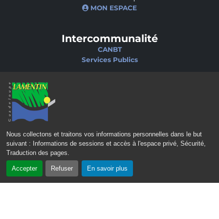
MON ESPACE
Intercommunalité
CANBT
Services Publics
Nos sites
Portail famille
Médiathèque
École de musique
Ciné-Théâtre
Nous collectons et traitons vos informations personnelles dans le but
suivant :
Informations de sessions et accès à l'espace privé, Sécurité,
Traduction des pages
.
Accepter
Refuser
En savoir plus
CONTACT
MENTIONS LÉGALES
POLITIQUE DE CONFIDENTIALITÉ
POLITIQUE D’ACCESSIBILITÉ
PLAN DU SITE
GÉRER LES COOKIES
2023 – 2026 © Mairie de Lamentin - Guadeloupe | Tous droits réservés