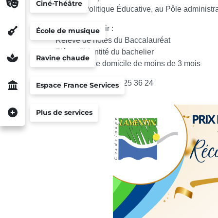
Ciné-Théâtre
Service Politique Éducative, au Pôle administra
Pièces à fournir :
École de musique
Relevé de notes du Baccalauréat
Pièce d’identité du bachelier
Ravine chaude
Justificatif de domicile de moins de 3 mois
Informations : 0590 25 36 24
Espace France Services
Plus de services