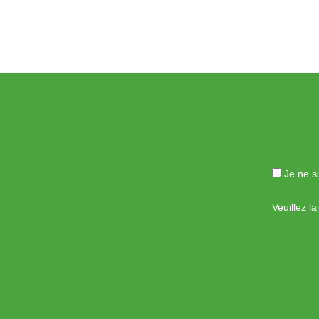
Je ne su
Veuillez l