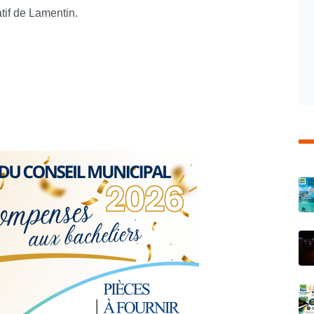
tif de Lamentin.
C