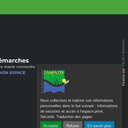
IPEOS I-Solutions
émarches
re mairie connectée et disponible 24/24
Réalisé par
MON ESPACE
Nous collectons et traitons vos informations
personnelles dans le but suivant :
Informations
de sessions et accès à l'espace privé,
Sécurité, Traduction des pages
.
Accepter
Refuser
En savoir plus