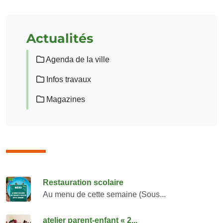
Actualités
Agenda de la ville
Infos travaux
Magazines
Consulter également
Restauration scolaire
Au menu de cette semaine (Sous...
atelier parent-enfant « 2...