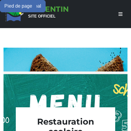
Menu principal
Contenu principal
Pied de page
LAMENTIN
SITE OFFICIEL
Restauration