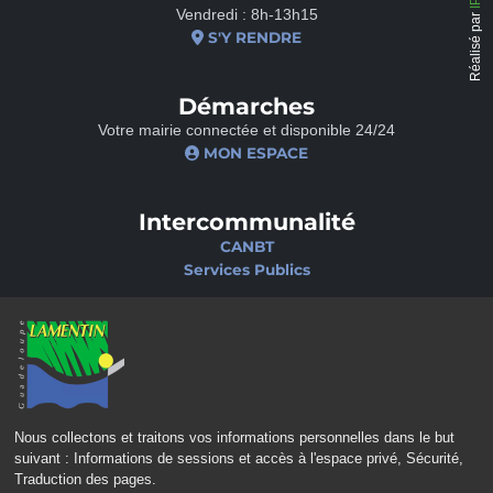
Vendredi : 8h-13h15
Réalisé par
S'Y RENDRE
Démarches
Votre mairie connectée et disponible 24/24
MON ESPACE
Intercommunalité
CANBT
Services Publics
Nos sites
Portail famille
Médiathèque
École de musique
Ciné-Théâtre
Nous collectons et traitons vos informations personnelles dans le but
suivant :
Informations de sessions et accès à l'espace privé, Sécurité,
Traduction des pages
.