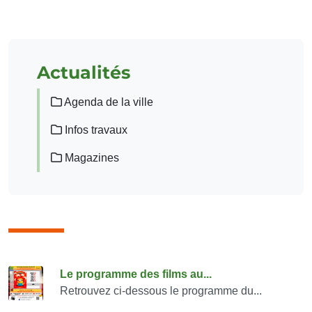
Actualités
Agenda de la ville
Infos travaux
Magazines
Consulter également
Le programme des films au...
Retrouvez ci-dessous le programme du...