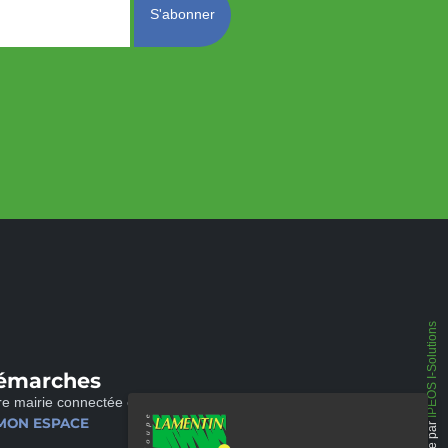
IPEOS I-Solutions
émarches
re mairie connectée et disponible 24/24
MON ESPACE