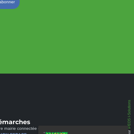
IPEOS I-Solutions
émarches
re mairie connectée et disponible 24/24