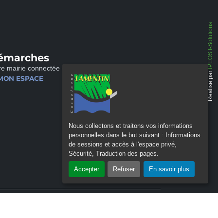
IPEOS I-Solutions
émarches
re mairie connectée et disponible 24/24
Réalisé par
MON ESPACE
Nous collectons et traitons vos informations
personnelles dans le but suivant :
Informations
de sessions et accès à l'espace privé,
Sécurité, Traduction des pages
.
Accepter
Refuser
En savoir plus
 LES COOKIES