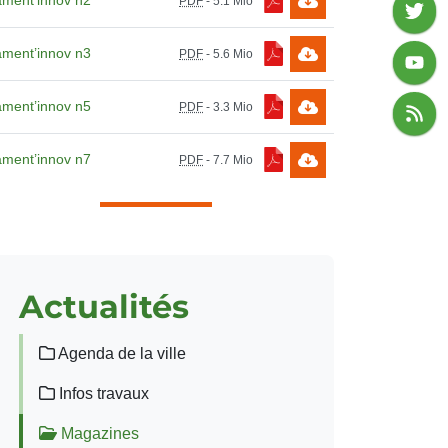
ment’innov n2
PDF
-
5.1 Mio
ment’innov n3
PDF
-
5.6 Mio
ment’innov n5
PDF
-
3.3 Mio
ment’innov n7
PDF
-
7.7 Mio
Actualités
Agenda de la ville
Infos travaux
Magazines