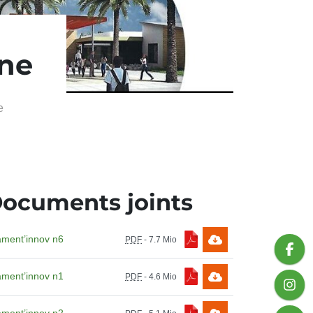
ne
e
ocuments joints
ment’innov n6
PDF
-
7.7 Mio
ment’innov n1
PDF
-
4.6 Mio