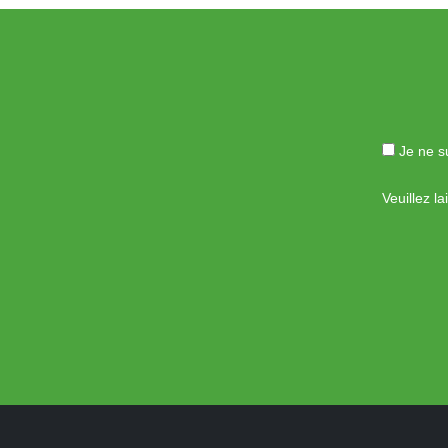
Je ne su
Veuillez l