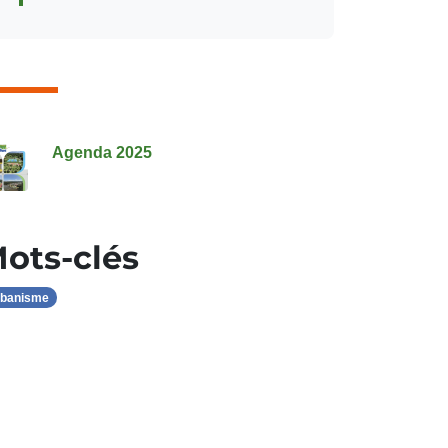
onsulter également
Agenda 2025
ots-clés
banisme