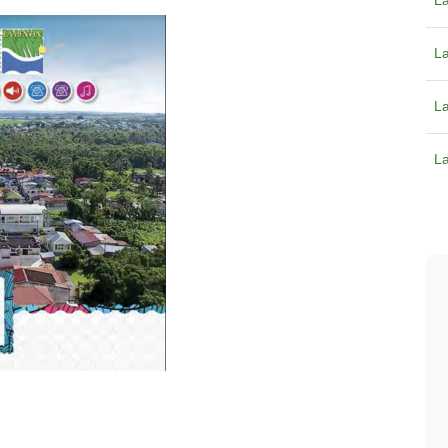
La
La
La
La