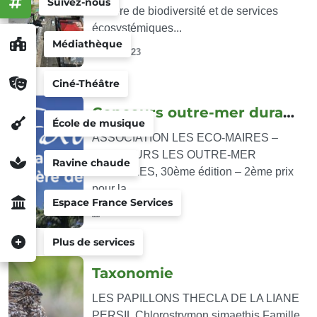
Suivez-nous
matière de biodiversité et de services
écosystémiques...
Médiathèque
Mai 2023
Ciné-Théâtre
Concours outre-mer durable
École de musique
ASSOCIATION LES ECO-MAIRES –
CONCOURS LES OUTRE-MER
Ravine chaude
DURABLES, 30ème édition – 2ème prix
pour la...
Espace France Services
Mai 2023
Plus de services
Taxonomie
LES PAPILLONS THECLA DE LA LIANE
PERSIL Chlorostrymon simaethis Famille