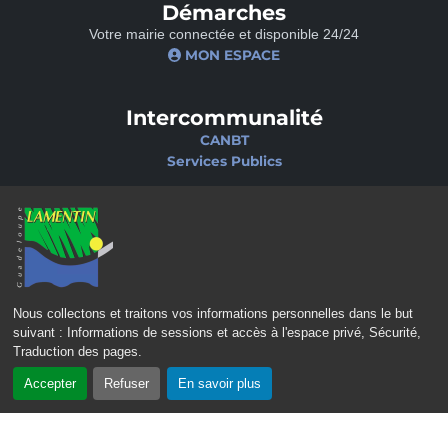
Démarches
Votre mairie connectée et disponible 24/24
MON ESPACE
Intercommunalité
CANBT
Services Publics
Nos sites
Portail famille
Médiathèque
École de musique
Ciné-Théâtre
Nous collectons et traitons vos informations personnelles dans le but
suivant :
Informations de sessions et accès à l'espace privé, Sécurité,
Traduction des pages
.
Accepter
Refuser
En savoir plus
CONTACT
MENTIONS LÉGALES
POLITIQUE DE CONFIDENTIALITÉ
POLITIQUE D’ACCESSIBILITÉ
PLAN DU SITE
GÉRER LES COOKIES