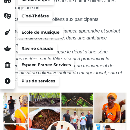
10 sacs de culture offerts après
tirage au sort
Ciné-Théâtre
Rafraîchissements offerts aux participants
Les habitants ont ainsi pu échanger, apprendre et surtout
École de musique
mettre les mains dans la terre, dans une ambiance
conviviale et solidaire.
Ravine chaude
Cette première édition marque le début d’une série
d’actions portées par la Ville, visant à promouvoir la
Espace France Services
biodiversité locale et à faire germer un mouvement de
conscientisation collective autour du manger local, sain et
durable.
Plus de services