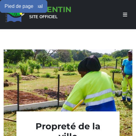
Menu principal
Contenu principal
Pied de page
LAMENTIN
SITE OFFICIEL
Propreté de la