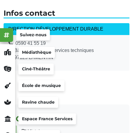
Infos contact
DIRECTION DÉVELOPPEMENT DURABLE
Suivez-nous
0590 41 55 19
Bâtiment du pôle Services techniques
Médiathèque
97129 LAMENTIN
Ciné-Théâtre
École de musique
Ravine chaude
Cadre de vie
Espace France Services
Histoire