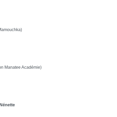
n Mamouchka)
tion Manatee Académie)
 Nénette