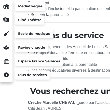
l’adolescent
Médiathèque
◦ Favoriser l’inclusion et la participation de l’en
◦ Soutenir la parentalité
Ciné-Théâtre
Actions du service
École de musique
• L’accompagnement des Accueil de Loisirs Sa
Ravine chaude
• Le Projet Educatif de Territoire en collaborati
• Des ateliers éducatifs
Espace France Services
• Des actions de soutien à la parentalité
• Des actions éducatives diverses à destination
Plus de services
Vous recherchez un
Crèche Marcelle CHEVAL
(gérée par l’assoc
Cité Jean JAURES