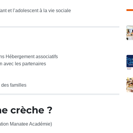
fant et l’adolescent à la vie sociale
C
ns Hébergement associatifs
on avec les partenaires
 des familles
e crèche ?
iation Manatee Académie)