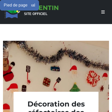
Menu principal
Contenu principal
Pied de page
LAMENTIN
SITE OFFICIEL
Décoration des