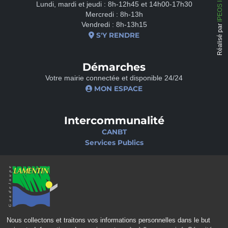
Lundi, mardi et jeudi : 8h-12h45 et 14h00-17h30
Mercredi : 8h-13h
Vendredi : 8h-13h15
Réalisé par
S'Y RENDRE
Démarches
Votre mairie connectée et disponible 24/24
MON ESPACE
Intercommunalité
CANBT
Services Publics
Nos sites
Portail famille
Médiathèque
École de musique
Ciné-Théâtre
Nous collectons et traitons vos informations personnelles dans le but