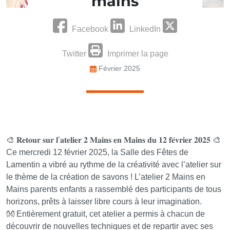
mains
Facebook
LinkedIn
Twitter
Imprimer la page
Février 2025
🎨 𝐑𝐞𝐭𝐨𝐮𝐫 𝐬𝐮𝐫 𝐥’𝐚𝐭𝐞𝐥𝐢𝐞𝐫 𝟐 𝐌𝐚𝐢𝐧𝐬 𝐞𝐧 𝐌𝐚𝐢𝐧𝐬 𝐝𝐮 𝟏𝟐 𝐟𝐞́𝐯𝐫𝐢𝐞𝐫 𝟐𝟎𝟐𝟓 🎨
Ce mercredi 12 février 2025, la Salle des Fêtes de
Lamentin a vibré au rythme de la créativité avec l’atelier sur
le thème de la création de savons ! L’atelier 2 Mains en
Mains parents enfants a rassemblé des participants de tous
horizons, prêts à laisser libre cours à leur imagination.
👐 Entièrement gratuit, cet atelier a permis à chacun de
découvrir de nouvelles techniques et de repartir avec ses