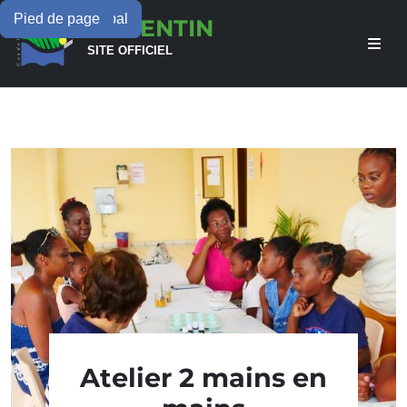
Menu principal
Contenu principal
Pied de page
LAMENTIN
SITE OFFICIEL
Atelier 2 mains en