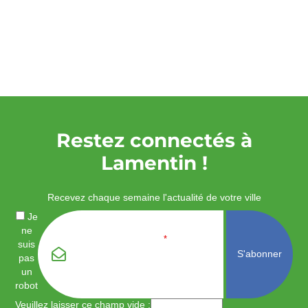
Restez connectés à
Lamentin !
Recevez chaque semaine l'actualité de votre ville
Je
ne
Email
*
suis
pas
un
robot
Veuillez laisser ce champ vide :