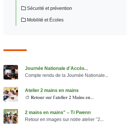
Sécurité et prévention
Mobilité et Écoles
Consulter également
Journée Nationale d’Accès...
Compte rendu de la Journée Nationale...
Atelier 2 mains en mains
🎨 𝐑𝐞𝐭𝐨𝐮𝐫 𝐬𝐮𝐫 𝐥’𝐚𝐭𝐞𝐥𝐢𝐞𝐫 𝟐 𝐌𝐚𝐢𝐧𝐬 𝐞𝐧...
2 mains en mains" – Ti Pwenn
Retour en images sur notre atelier "2...