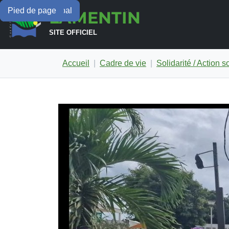
Menu principal
Contenu principal
Pied de page
LAMENTIN
SITE OFFICIEL
Accueil
Cadre de vie
Solidarité / Action s