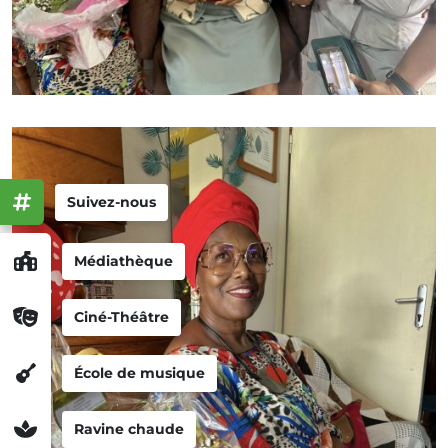
Suivez-nous
Médiathèque
Ciné-Théâtre
École de musique
Ravine chaude