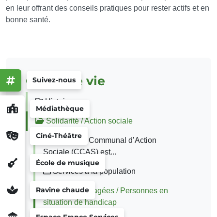
en leur offrant des conseils pratiques pour rester actifs et en
bonne santé.
Cadre de vie
Suivez-nous
Histoire
Médiathèque
Solidarité / Action sociale
Ciné-Théâtre
Le Centre Communal d’Action
Sociale (CCAS) est...
École de musique
Services à la population
Ravine chaude
Personnes agées / Personnes en
situation de handicap