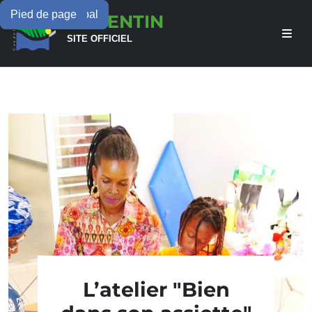
Menu principal
Contenu principal
Pied de page
LAMENTIN
SITE OFFICIEL
L’atelier "Bien