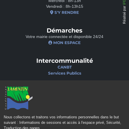
Mercredi : 8h-13h
Vendredi : 8h-13h15
Réalisé par
S'Y RENDRE
Démarches
Votre mairie connectée et disponible 24/24
MON ESPACE
Intercommunalité
CANBT
Services Publics
Nos sites
Portail famille
Médiathèque
École de musique
Ciné-Théâtre
Nous collectons et traitons vos informations personnelles dans le but
suivant :
Informations de sessions et accès à l'espace privé, Sécurité,
Traduction des pages
.