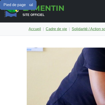
Menu principal
Contenu principal
Pied de page
LAMENTIN
SITE OFFICIEL
Accueil
Cadre de vie
Solidarité / Action s