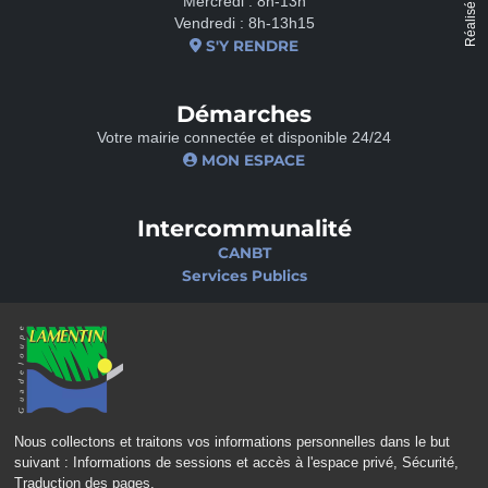
Réalisé par
Mercredi : 8h-13h
Vendredi : 8h-13h15
S'Y RENDRE
Démarches
Votre mairie connectée et disponible 24/24
MON ESPACE
Intercommunalité
CANBT
Services Publics
Nos sites
Portail famille
Médiathèque
École de musique
Ciné-Théâtre
Nous collectons et traitons vos informations personnelles dans le but
suivant :
Informations de sessions et accès à l'espace privé, Sécurité,
Traduction des pages
.