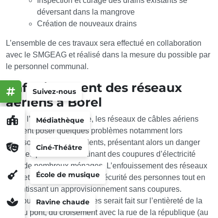
Inspection et curage des drains existants se
déversant dans la mangrove
Création de nouveaux drains
L’ensemble de ces travaux sera effectué en collaboration
avec le SMGEAG et réalisé dans la mesure du possible par
le personnel communal.
Enfouissement des réseaux
Suivez-nous
aériens à Borel
Outre l’aspect esthétique, les réseaux de câbles aériens
Médiathèque
peuvent poser quelques problèmes notamment lors
d’épisodes de vents violents, présentant alors un danger
Ciné-Théâtre
pour les piétons et entrainant des coupures d’électricité
pour de nombreux ménages. L’enfouissement des réseaux
École de musique
permet donc d’améliorer la sécurité des personnes tout en
garantissant un approvisionnement sans coupures.
L’enfouissement des câbles serait fait sur l’entièreté de la
Ravine chaude
rue du pont, du croisement avec la rue de la république (au