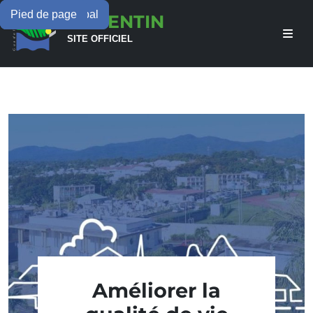
Menu principal
Contenu principal
Pied de page
LAMENTIN
SITE OFFICIEL
Améliorer la