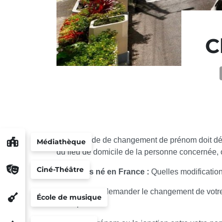
C
La demande de changement de prénom doit désorm
Médiathèque
du lieu de domicile de la personne concernée, o
Ciné-Théâtre
Vous êtes né en France :
Quelles modificatio
Vous pouvez demander le changement de votre p
École de musique
Exemple :