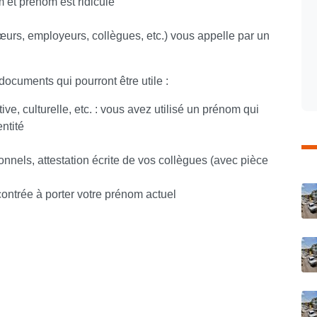
m et prénom est ridicule
sœurs, employeurs, collègues, etc.) vous appelle par un
ocuments qui pourront être utile :
ve, culturelle, etc. : vous avez utilisé un prénom qui
entité
onnels, attestation écrite de vos collègues (avec pièce
C
ncontrée à porter votre prénom actuel