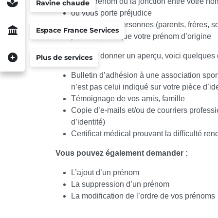
Votre prénom ou la jonction entre votre no
Ravine chaude
ou vous porte préjudice
ou les autres personnes (parents, frères, 
Espace France Services
prénom autre que votre prénom d’origine
Afin de vous donner un aperçu, voici quelques d
Plus de services
Bulletin d’adhésion à une association sporti
n’est pas celui indiqué sur votre pièce d’id
Témoignage de vos amis, famille
Copie d’e-mails et/ou de courriers professi
d’identité)
Certificat médical prouvant la difficulté re
Vous pouvez également demander :
L’ajout d’un prénom
La suppression d’un prénom
La modification de l’ordre de vos prénoms