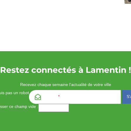
Restez connectés à Lamentin !
Recevez chaque semaine l'actualité de votre ville
is pas un robot
Email
*
aisser ce champ vide :