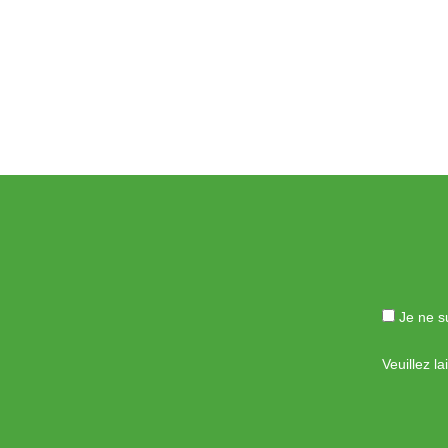
Je ne su
Veuillez l