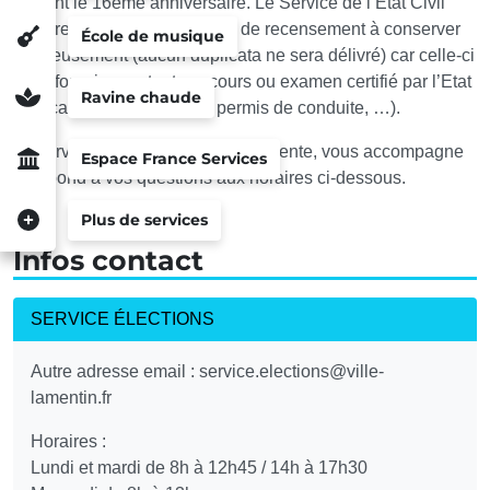
suivent le 16ème anniversaire. Le Service de l’Etat Civil
vous remettra une attestation de recensement à conserver
École de musique
précieusement (aucun duplicata ne sera délivré) car celle-ci
est à fournir pour tout concours ou examen certifié par l’Etat
Ravine chaude
(Baccalauréat, BEP, CAP, permis de conduite, …).
Le service vous accueille, vous oriente, vous accompagne
Espace France Services
et répond à vos questions aux horaires ci-dessous.
Plus de services
Infos contact
SERVICE ÉLECTIONS
Autre adresse email : service.elections@ville-
lamentin.fr
Horaires :
Lundi et mardi de 8h à 12h45 / 14h à 17h30