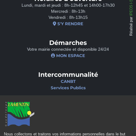
IPEOS I-Solutions
Lundi, mardi et jeudi : 8h-12h45 et 14h00-17h30
Mercredi : 8h-13h
Vendredi : 8h-13h15
Réalisé par
S'Y RENDRE
Démarches
Votre mairie connectée et disponible 24/24
MON ESPACE
Intercommunalité
CANBT
Services Publics
Nos sites
Portail famille
Médiathèque
École de musique
Ciné-Théâtre
Nous collectons et traitons vos informations personnelles dans le but