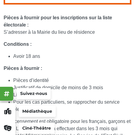
Pièces à fournir pour les inscriptions sur la liste
électorale :
S’adresser à la Mairie du lieu de résidence
Conditions :
Avoir 18 ans
Pièces à fournir :
Pièces d’identité
Justificatif de domicile de moins de 3 mois
Suivez-nous
Livret de famille
Pour les cas particuliers, se rapprocher du service
élections
Médiathèque
Le recensement est obligatoire pour les français, garçons et
Ciné-Théâtre
filles. La démarche est à effectuer dans les 3 mois qui