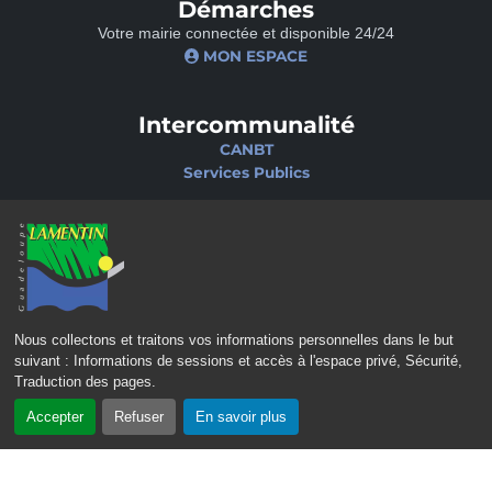
Démarches
Votre mairie connectée et disponible 24/24
MON ESPACE
Intercommunalité
CANBT
Services Publics
Nos sites
Portail famille
Médiathèque
École de musique
Ciné-Théâtre
Nous collectons et traitons vos informations personnelles dans le but
suivant :
Informations de sessions et accès à l'espace privé, Sécurité,
Traduction des pages
.
Accepter
Refuser
En savoir plus
CONTACT
MENTIONS LÉGALES
POLITIQUE DE CONFIDENTIALITÉ
POLITIQUE D’ACCESSIBILITÉ
PLAN DU SITE
GÉRER LES COOKIES