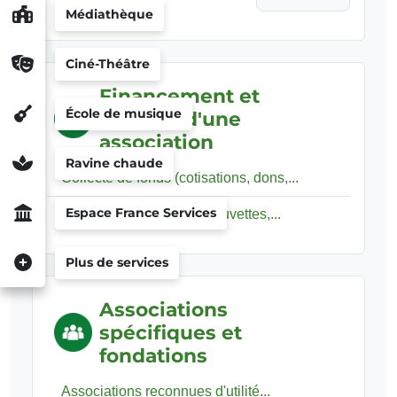
Médiathèque
Ciné-Théâtre
Financement et
École de musique
fiscalité d'une
association
Ravine chaude
Collecte de fonds (cotisations, dons,...
Espace France Services
Activités commerciales (buvettes,...
Plus de services
Associations
spécifiques et
fondations
Associations reconnues d'utilité...