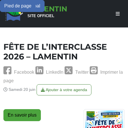
Menu principal
Contenu principal
Pied de page
LAMENTIN
SITE OFFICIEL
FÊTE DE L’INTERCLASSE
2026 – LAMENTIN
Facebook
LinkedIn
Twitter
Imprimer la
page
Samedi 20 juin
Ajouter à votre agenda
En savoir plus