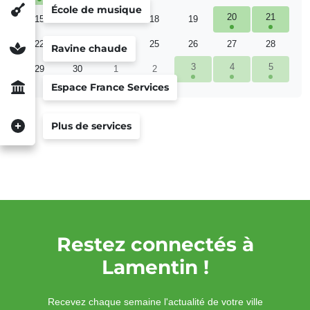
École de musique
20
21
15
16
17
18
19
22
23
24
25
26
27
28
Ravine chaude
3
4
5
29
30
1
2
Espace France Services
Plus de services
Restez connectés à
Lamentin !
Recevez chaque semaine l'actualité de votre ville