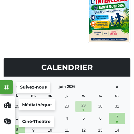
CALENDRIER
Suivez-nous
«
juin 2026
»
l.
m.
m.
j.
v.
s.
d.
Médiathèque
29
25
26
27
28
30
31
7
1
2
3
4
5
6
Ciné-Théâtre
8
9
10
11
12
13
14