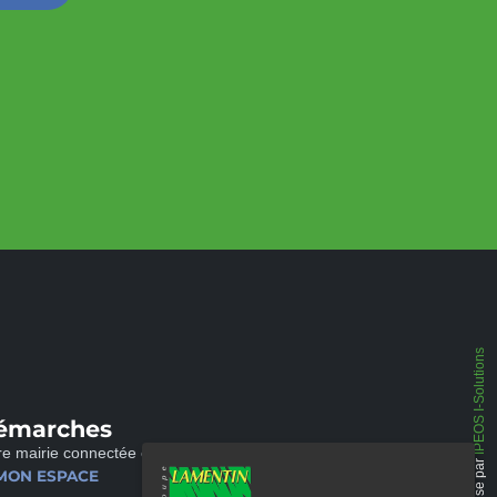
IPEOS I-Solutions
émarches
re mairie connectée et disponible 24/24
Réalisé par
MON ESPACE