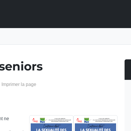
 seniors
Imprimer la page
nt ne