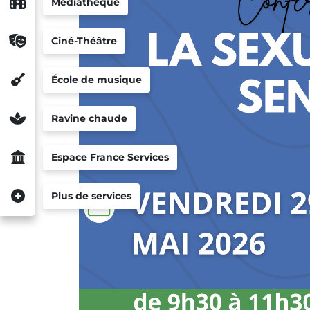
Médiathèque
Ciné-Théâtre
École de musique
Ravine chaude
Espace France Services
Plus de services