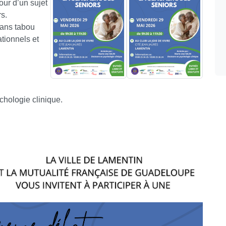
our d’un sujet
rs.
sans tabou
ationnels et
hologie clinique.