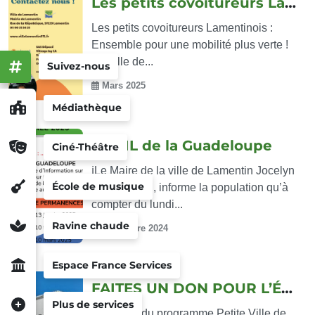
Les petits covoitureurs Lamentinois
Les petits covoitureurs Lamentinois :
Ensemble pour une mobilité plus verte !
La Ville de...
Suivez-nous
Mars 2025
Médiathèque
L’ADIL de la Guadeloupe
Ciné-Théâtre
ℹ️Le Maire de la ville de Lamentin Jocelyn
École de musique
SAPOTILLE, informe la population qu’à
compter du lundi...
Ravine chaude
Décembre 2024
Espace France Services
FAITES UN DON POUR L’ÉGLISE DE LA...
Plus de services
ℹ️Lauréate du programme Petite Ville de