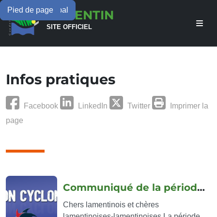
Menu principal
Contenu principal
Pied de page
LAMENTIN
SITE OFFICIEL
Infos pratiques
Facebook
LinkedIn
Twitter
Imprimer la
page
articles rubrique
Communiqué de la période cyclonique
Chers lamentinois et chères
lamentinoises-lamentinoises La période