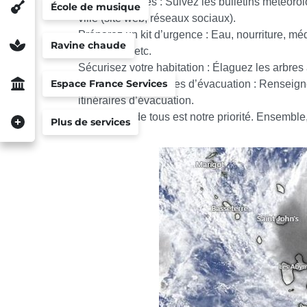
Restez informés : Suivez les bulletins météorol
École de musique
ville (site web, réseaux sociaux).
Préparez un kit d’urgence : Eau, nourriture, m
Ravine chaude
importants, etc.
Sécurisez votre habitation : Élaguez les arbres 
Espace France Services
Connaissez les zones d’évacuation : Renseigne
itinéraires d’évacuation.
La sécurité de tous est notre priorité. Ensemble,
Plus de services