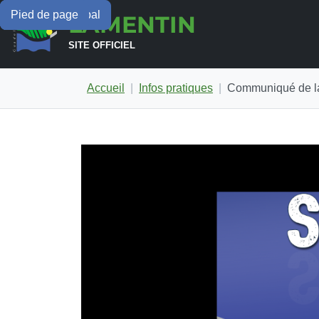
Menu principal
Contenu principal
Pied de page
LAMENTIN
SITE OFFICIEL
Accueil
Infos pratiques
Communiqué de la