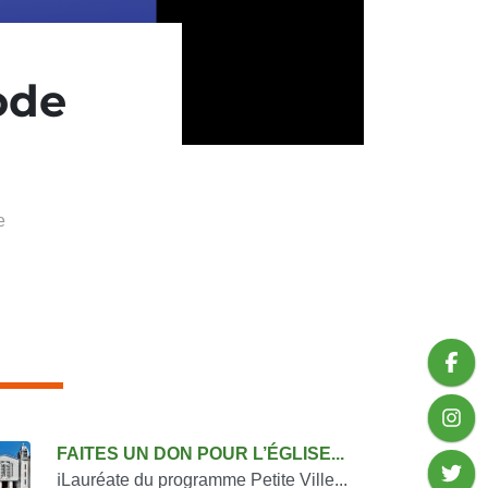
ode
e
onsulter également
FAITES UN DON POUR L’ÉGLISE...
ℹ️Lauréate du programme Petite Ville...