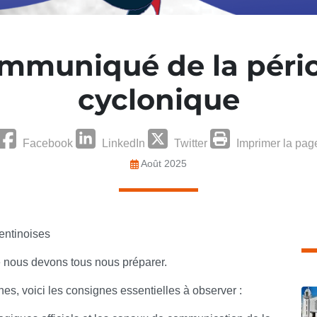
mmuniqué de la péri
cyclonique
Facebook
LinkedIn
Twitter
Imprimer la pag
Août 2025
entinoises
le nous devons tous nous préparer.
hes, voici les consignes essentielles à observer :
C