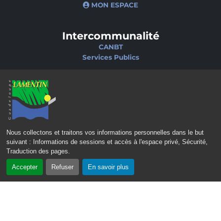
MON ESPACE
Intercommunalité
CANBT
Services Publics
Nos sites
Portail famille
Médiathèque
École de musique
Ciné-Théâtre
Nous collectons et traitons vos informations personnelles dans le but
suivant :
Informations de sessions et accès à l'espace privé, Sécurité,
Traduction des pages
.
Accepter
Refuser
En savoir plus
CONTACT
MENTIONS LÉGALES
POLITIQUE DE CONFIDENTIALITÉ
POLITIQUE D’ACCESSIBILITÉ
PLAN DU SITE
GÉRER LES COOKIES
2023 – 2026 © Mairie de Lamentin - Guadeloupe | Tous droits réservés