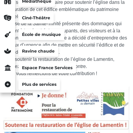
Médiathèque
Votre soutien est nécessaire pour soutenir l’église dans la
restauration de cet édifice emblématique du patrimoine
guadeloupéen !
Ciné-Théâtre
L’église de la Sainte-Trinité présente des dommages qui
nuisent à la sécurité des occupants, des visiteurs et à la
École de musique
pérennité du bâtiment. La ville a décidé d’entreprendre des
travaux d’urgence afin de mettre en sécurité l’édifice et de
Ravine chaude
procéder à sa restauration.
Pour soutenir la restauration de l’église de Lamentin,
veuillez suivre les instructions ci-contre.
Espace France Services
Nous vous remercions de votre contribution !
Plus de services