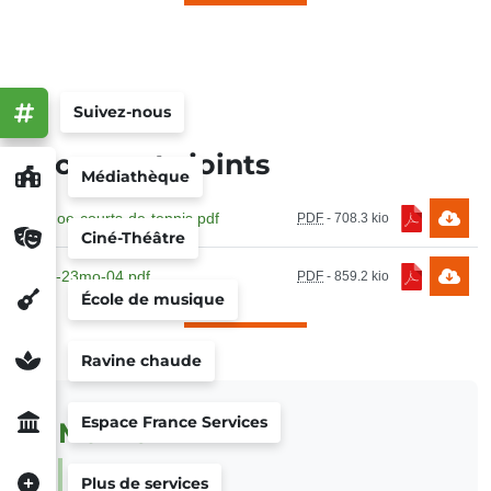
Suivez-nous
Documents joints
Médiathèque
rc_moe-courts-de-tennis.pdf
PDF
-
708.3 kio
Ciné-Théâtre
aapc-23mo-04.pdf
PDF
-
859.2 kio
École de musique
Ravine chaude
Espace France Services
Mairie
Le maire
Plus de services