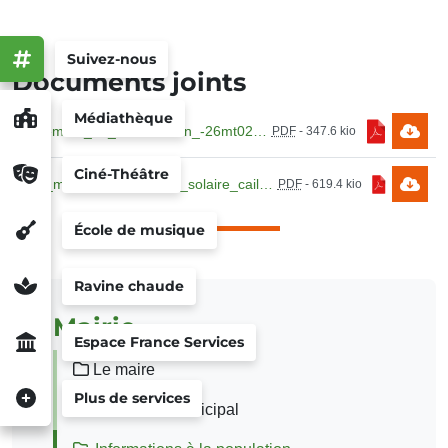
Suivez-nous
Documents joints
Médiathèque
reglement_de_consultation_-26mt02.pdf
PDF
-
347.6 kio
Ciné-Théâtre
avis_marche_-_eclairage_solaire_caillou_-26mt02.pdf
PDF
-
619.4 kio
École de musique
Ravine chaude
Mairie
Espace France Services
Le maire
Plus de services
Le conseil municipal