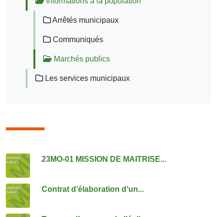
Informations à la population
Arrêtés municipaux
Communiqués
Marchés publics
Les services municipaux
Consulter également
23MO-01 MISSION DE MAITRISE...
Contrat d’élaboration d’un...