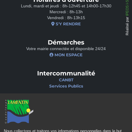
IPEOS I-Solutions
Lundi, mardi et jeudi : 8h-12h45 et 14h00-17h30
Mercredi : 8h-13h
Vendredi : 8h-13h15
Réalisé par
S'Y RENDRE
Démarches
Votre mairie connectée et disponible 24/24
MON ESPACE
Intercommunalité
CANBT
Services Publics
Nos sites
Portail famille
Médiathèque
École de musique
Ciné-Théâtre
Nous collectons et traitons vos informations personnelles dans le but