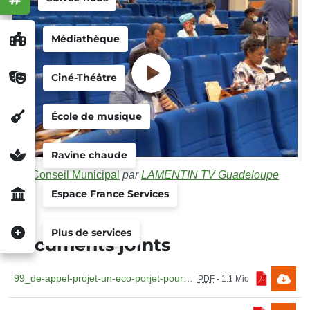
Médiathèque
Ciné-Théâtre
École de musique
Ravine chaude
Conseil Municipal
par
LAMENTIN TV Guadeloupe
Espace France Services
Plus de services
Documents joints
99_de-appel-projet-un-eco-porjet-pour-ma-gpe.pdf
PDF
-
1.1 Mio