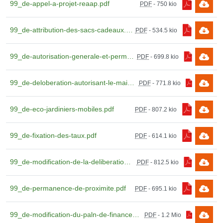
99_de-appel-a-projet-reaap.pdf
PDF
-
750 kio
99_de-attribution-des-sacs-cadeaux.pdf
PDF
-
534.5 kio
99_de-autorisation-generale-et-permanente.pdf
PDF
-
699.8 kio
99_de-deloberation-autorisant-le-maire-a-repondre-apf.pdf
PDF
-
771.8 kio
99_de-eco-jardiniers-mobiles.pdf
PDF
-
807.2 kio
99_de-fixation-des-taux.pdf
PDF
-
614.1 kio
99_de-modification-de-la-deliberation-2021.pdf
PDF
-
812.5 kio
99_de-permanence-de-proximite.pdf
PDF
-
695.1 kio
99_de-modification-du-paln-de-financement-relatif-a-lamenagement.pdf
PDF
-
1.2 Mio