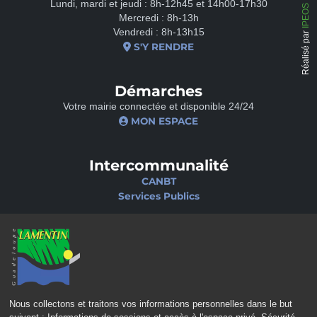
Lundi, mardi et jeudi : 8h-12h45 et 14h00-17h30
Mercredi : 8h-13h
Vendredi : 8h-13h15
Réalisé par
S'Y RENDRE
Démarches
Votre mairie connectée et disponible 24/24
MON ESPACE
Intercommunalité
CANBT
Services Publics
Nos sites
Portail famille
Médiathèque
École de musique
Ciné-Théâtre
Nous collectons et traitons vos informations personnelles dans le but