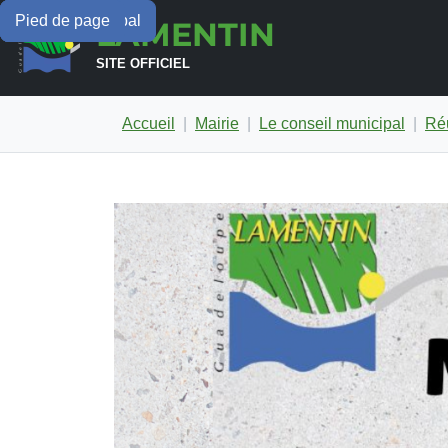
Menu principal
Contenu principal
Pied de page
LAMENTIN
SITE OFFICIEL
Accueil
Mairie
Le conseil municipal
Réu