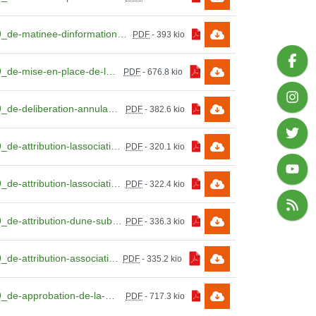
99_de-matinee-dinformation-sur-les-aidants-familiaux.pdf
PDF
-
393 kio
99_de-mise-en-place-de-loperation.pdf
PDF
-
676.8 kio
99_de-deliberation-annulant-et-remplacant.pdf
PDF
-
382.6 kio
99_de-attribution-lassociation-les-ambassadeurs.pdf
PDF
-
320.1 kio
99_de-attribution-lassociation-lamentin-hanball-club.pdf
PDF
-
322.4 kio
99_de-attribution-dune-subvention-a-lassociation-les-libellules.pdf
PDF
-
336.3 kio
99_de-attribution-association-lbc.pdf
PDF
-
335.2 kio
99_de-approbation-de-la-mise-conformite-des-statuts-de-la-canbt.pdf
PDF
-
717.3 kio