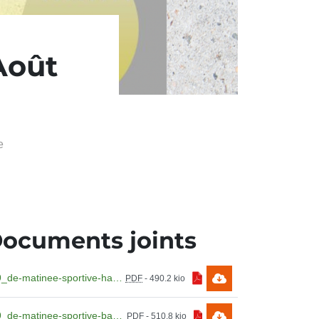
Août
e
ocuments joints
99_de-matinee-sportive-handi-sportif.pdf
PDF
-
490.2 kio
99_de-matinee-sportive-balade-en-aviron-et-en-voile.pdf
PDF
-
510.8 kio