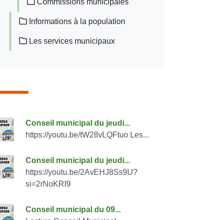
Commissions municipales
Informations à la population
Les services municipaux
onsulter également
Conseil municipal du jeudi...
https://youtu.be/tW28vLQFtuo Les...
Conseil municipal du jeudi...
https://youtu.be/2AvEHJ8Ss9U?
si=2rNoKRI9
Conseil municipal du 09...